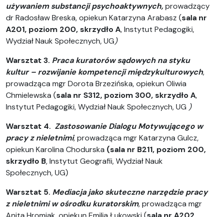
używaniem substancji psychoaktywnych,
prowadzący
dr Radosław Breska, opiekun Katarzyna Arabasz (
s
ala nr
A201, poziom 200, skrzydło A
, Instytut Pedagogiki,
Wydział Nauk Społecznych, UG
)
Warsztat 3.
Praca kuratorów sądowych na styku
kultur – rozwijanie kompetencji międzykulturowych
,
prowadząca mgr Dorota Brzezińska, opiekun
Oliwia
Chmielewska
(
s
ala nr S312, poziom 300, skrzydło A
,
Instytut Pedagogiki, Wydział Nauk Społecznych, UG
)
Warsztat 4.
Zastosowanie Dialogu Motywującego w
pracy z nieletnimi
,
prowadząca mgr Katarzyna Gulcz,
opiekun
Karolina Chodurska
(s
ala nr B211, poziom 200,
skrzydło B
, Instytut Geografii, Wydział Nauk
Społecznych, UG)
Warsztat
5.
Mediacja jako skuteczne narzędzie pracy
z nieletnimi w ośrodku kuratorskim
,
prowadząca mgr
Anita Hromiak, opiekun Emilia Łukowski (
s
ala nr A202,