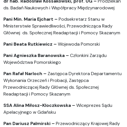
dr hab. Radosław Kossakowski, prof. UG –
Prodziekan
ds. Badań Naukowych i Współpracy Międzynarodowej
Pani Min. Maria Ejchart –
Podsekretarz Stanu w
Ministerstwie Sprawiedliwości, Przewodnicząca Rady
Głównej ds. Społecznej Readaptacji i Pomocy Skazanym
Pani Beata Rutkiewicz –
Wojewoda Pomorski
Pani Agnieszka Baranowska –
Członkini Zarządu
Województwa Pomorskiego
Pan Rafał Narloch –
Zastępca Dyrektora Departamentu
Wykonania Orzeczeń i Probacji, Zastępca
Przewodniczącej Rady Głównej ds. Społecznej
Readaptacji i Pomocy Skazanym
SSA Alina Miłosz-Kloczkowska –
Wiceprezes Sądu
Apelacyjnego w Gdańsku
Pan Dariusz Palmirski –
Przewodniczący Krajowej Rady