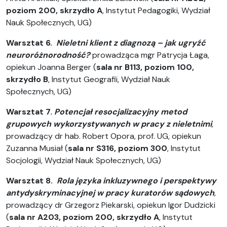
poziom 200, skrzydło A
, Instytut Pedagogiki, Wydział
Nauk Społecznych, UG)
Warsztat 6.
Nieletni klient z diagnozą – jak ugryźć
neuroróżnorodność?
prowadząca mgr Patrycja Łaga,
opiekun
Joanna Berger (
s
ala nr B113, poziom 100,
skrzydło B
, Instytut Geografii, Wydział Nauk
Społecznych, UG)
Warsztat 7.
Potencjał resocjalizacyjny metod
grupowych wykorzystywanych w pracy z nieletnimi
,
prowadzący dr hab. Robert Opora, prof. UG, opiekun
Zuzanna Musiał (
s
ala nr S316, poziom 300
, Instytut
Socjologii, Wydział Nauk Społecznych, UG)
Warsztat 8.
Rola języka inkluzywnego i perspektywy
antydyskryminacyjnej w pracy kuratorów sądowych
,
prowadzący dr Grzegorz Piekarski, opiekun
Igor Dudzicki
(
s
ala nr A203, poziom 200, skrzydło A
, Instytut