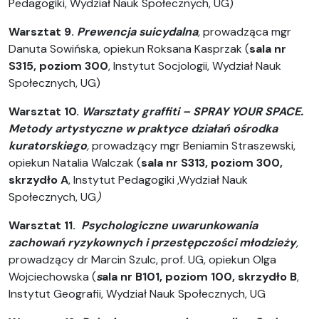
Pedagogiki, Wydział Nauk Społecznych, UG)
Warsztat 9.
Prewencja suicydalna
,
prowadząca mgr
Danuta Sowińska, opiekun
Roksana Kasprzak (
s
ala nr
S315, poziom 300
, Instytut Socjologii, Wydział Nauk
Społecznych, UG)
Warsztat 10.
Warsztaty graffiti – SPRAY YOUR SPACE.
Metody artystyczne w praktyce działań ośrodka
kuratorskiego
,
prowadzący mgr Beniamin Straszewski,
opiekun Natalia Walczak (
s
ala nr S313, poziom 300,
skrzydło A
, Instytut Pedagogiki ,Wydział Nauk
Społecznych, UG
)
Warsztat 11.
Psychologiczne uwarunkowania
zachowań ryzykownych i przestępczości młodzieży
,
prowadzący dr Marcin Szulc, prof. UG, opiekun Olga
Wojciechowska (
s
ala nr B101,
poziom 100, skrzydło B
,
Instytut Geografii, Wydział Nauk Społecznych, UG